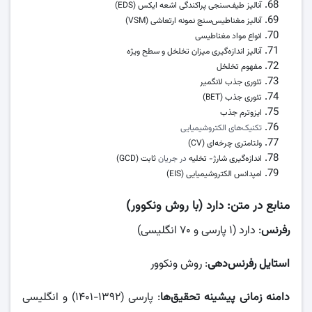
آنالیز طیف‌سنجی پراکندگی اشعه ایکس (EDS)
آنالیز مغناطیس‌سنج نمونه ارتعاشی (VSM)
انواع مواد مغناطیسی
آنالیز اندازه‌گیری میزان تخلخل و سطح ویژه
مفهوم تخلخل
تئوری جذب لانگمیر
تئوری جذب (BET)
ایزوترم جذب
تکنیک‌های الکتروشیمیایی
ولتامتری چرخه‌ای (CV)
اندازه‌گیری شارژ- تخلیه
در جریان
ثابت (GCD)
امپدانس الکتروشیمیایی (EIS)
منابع در متن
: دارد (با روش ونکوور)
رفرنس
: دارد (۱ پارسی و ۷۰ انگلیسی)
استایل رفرنس‌دهی
: روش ونکوور
دامنه زمانی پیشینه تحقیق‌ها
: پارسی (۱۳۹۲-۱۴۰۱) و انگلیسی