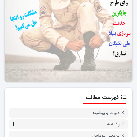
فهرست مطالب
ادبیات و پیشینه
ارائــه ها
اس.پی.اس.اس