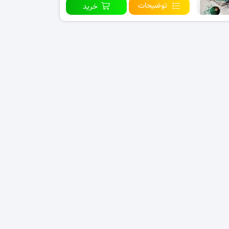
توضیحات
خرید