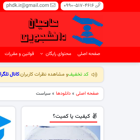
phdk.ir@gmail.com
0990-517-4616
صفحه اصلی
محتوای رایگان
قوانین و مقررات
کد تخفیف
و مشاهده نظرات کاربران:
کانال تلگرا
صفحه اصلی
»
دانلودها
»
سیاست
کیفیت یا کمیت؟