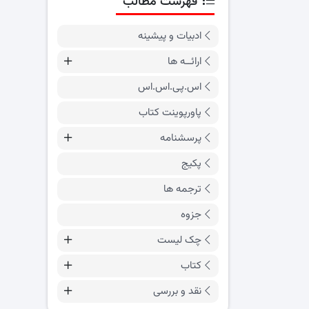
فهرست مطالب
ادبیات و پیشینه
ارائــه ها
اس.پی.اس.اس
پاورپوینت کتاب
پرسشنامه
پکیج
ترجمه ها
جزوه
چک لیست
کتاب
نقد و بررسی