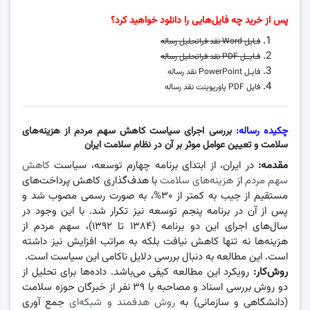
پس از خرید چه فایل‌هایی را دانلود خواهید کرد؟
فـایل Word نقد فراتحلیل رساله
فـایــل PDF نقد فراتحلیل رساله
فایـل PowerPoint نقد رساله
فایل PDF پاورپوینت نقد رساله
چکیده رساله:
بررسی اجرای سیاست کاهش سهم مردم از هزینه‌های
سلامت و تعیین عوامل موثر بر آن در نظام سلامت ایران
مقدمه:
در ایران، از ابتدای برنامه چهارم توسعه، سیاست
کاهش
سهم مردم
از
هزینه‌های سلامت
با هدف‌گذاری کاهش پرداخت‌های
مستقیم از جیب به کمتر از ۳۰%، به صورت رسمی مصوب شد و
پس از آن در برنامه پنجم توسعه نیز تکرار شد. با این وجود در
سال‌های اجرای این دو برنامه (۱۳۸۴ تا ۱۳۹۲)، سهم مردم از
هزینه‌ها نه تنها کاهش نیافت بلکه به مراتب افزایش نیز داشته
است. این مطالعه به دنبال بررسی دلایل ناکامی این سیاست است.
روش‌کار:
رویکرد این مطالعه کیفی می‌باشد. داده‌ها برای تحلیل از
دو روش بررسی اسناد و مصاحبه با ۳۹ نفر از خبرگان حوزه سلامت
(دانشگاهی و سازمانی) به
روش هدفمند و شبکه‌ای
جمع آوری