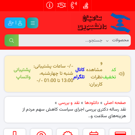
|
و
-/- ساعات پشتیبانی:
کد
مشاهده
کانال
پشتیبانی
شنبه تا چهارشنبه،
تخفیف
نظرات
تلگرام
واتساپ
13:00 تا 01:00 -/-
کاربران:
صفحه اصلی
»
دانلودها
»
نقد و بررسی
»
نقد رساله دکتری بررسی اجرای سیاست کاهش سهم مردم از
هزینه‌های سلامت و..