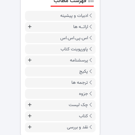
فهرست مطالب
ادبیات و پیشینه
ارائــه ها
اس.پی.اس.اس
پاورپوینت کتاب
پرسشنامه
پکیج
ترجمه ها
جزوه
چک لیست
کتاب
نقد و بررسی