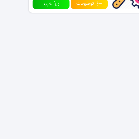
توضیحات
خرید