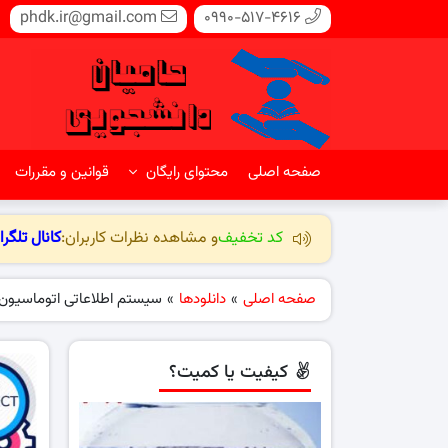
phdk.ir@gmail.com
0990-517-4616
صفحه اصلی
محتوای رایگان
قوانین و مقررات
کد تخفیف
و مشاهده نظرات کاربران:
کانال تلگرا
صفحه اصلی
»
دانلودها
»
سیستم اطلاعاتی اتوماسیون 
کیفیت یا کمیت؟