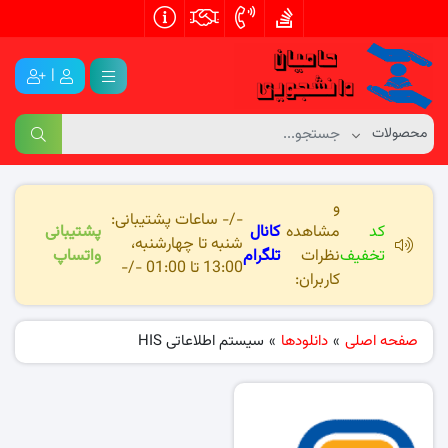
|
و
-/- ساعات پشتیبانی:
کد
مشاهده
کانال
پشتیبانی
شنبه تا چهارشنبه،
تخفیف
نظرات
تلگرام
واتساپ
13:00 تا 01:00 -/-
کاربران:
صفحه اصلی
»
دانلودها
»
سیستم اطلاعاتی HIS