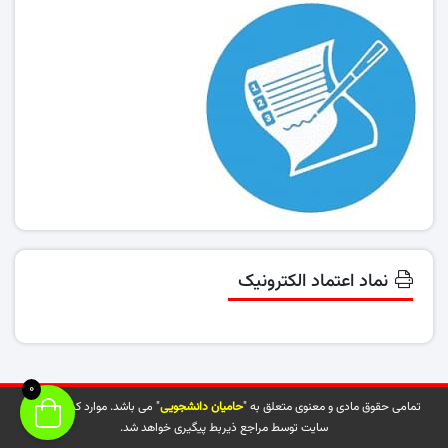
نماد اعتماد الکترونیک
0
تمامی حقوق مادی و معنوی متعلق به "
حامیان دانشجویی
" می باشد. موارد کپی شده از
سایت توسط مراجع ذیربط پیگیری خواهد شد.