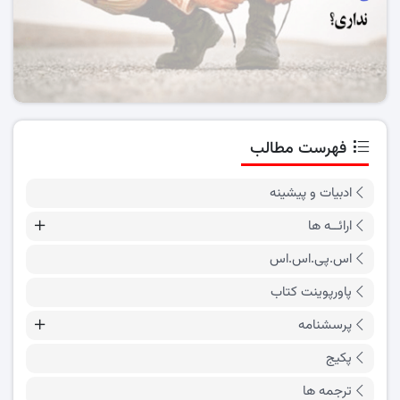
فهرست مطالب
ادبیات و پیشینه
ارائــه ها
اس.پی.اس.اس
پاورپوینت کتاب
پرسشنامه
پکیج
ترجمه ها