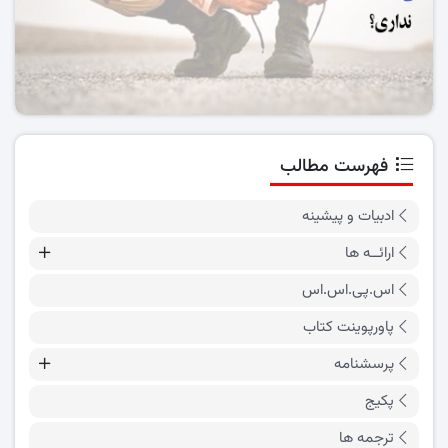
فهرست مطالب
ادبیات و پیشینه
ارائــه ها
اس.پی.اس.اس
پاورپوینت کتاب
پرسشنامه
پکیج
ترجمه ها