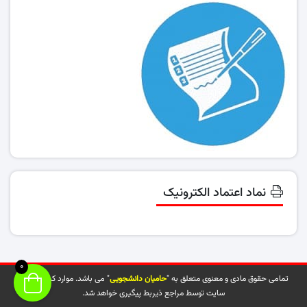
نماد اعتماد الکترونیک
0
تمامی حقوق مادی و معنوی متعلق به "
حامیان دانشجویی
" می باشد. موارد کپی شده از
سایت توسط مراجع ذیربط پیگیری خواهد شد.