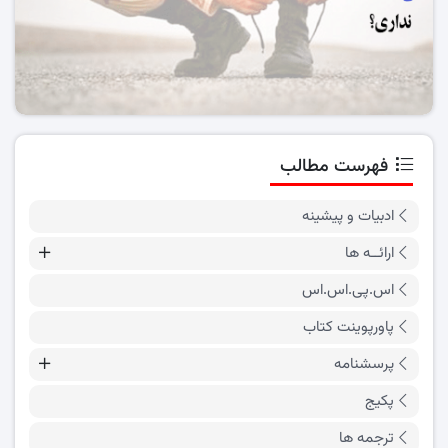
فهرست مطالب
ادبیات و پیشینه
ارائــه ها
اس.پی.اس.اس
پاورپوینت کتاب
پرسشنامه
پکیج
ترجمه ها