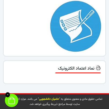
نماد اعتماد الکترونیک
0
تمامی حقوق مادی و معنوی متعلق به "
حامیان دانشجویی
" می باشد. موارد کپی شده از
سایت توسط مراجع ذیربط پیگیری خواهد شد.