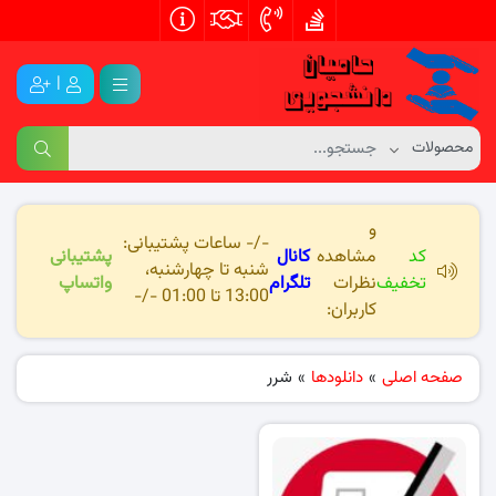
|
و
-/- ساعات پشتیبانی:
کد
مشاهده
کانال
پشتیبانی
شنبه تا چهارشنبه،
تخفیف
نظرات
تلگرام
واتساپ
13:00 تا 01:00 -/-
کاربران:
صفحه اصلی
»
دانلودها
»
شرر