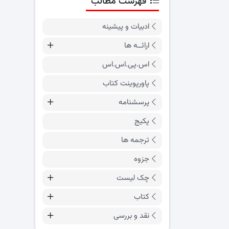
فهرست مطالب
ادبیات و پیشینه
ارائــه ها
اس.پی.اس.اس
پاورپوینت کتاب
پرسشنامه
پکیج
ترجمه ها
جزوه
چک لیست
کتاب
نقد و بررسی