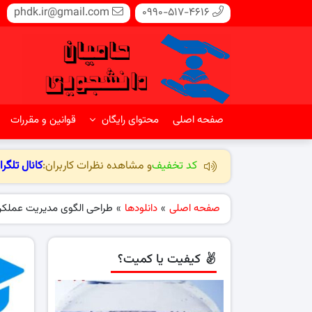
phdk.ir@gmail.com
0990-517-4616
صفحه اصلی
محتوای رایگان
قوانین و مقررات
کد تخفیف
و مشاهده نظرات کاربران:
کانال تلگرا
صفحه اصلی
»
دانلودها
»
طراحی الگوی مدیریت عملکر
کیفیت یا کمیت؟