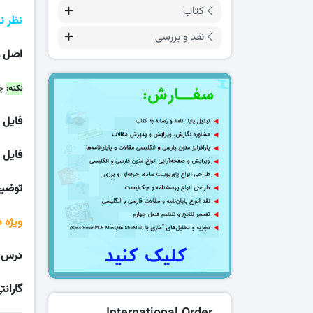
کتاب
نظر ن
نقد و بررسی
اصل ر
نکته:
چن
فایل Word
فایل 
توضی
ویژه 
درس
:
گارانت