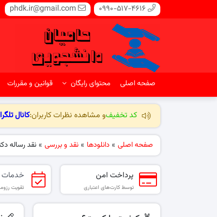
phdk.ir@gmail.com
0990-517-4616
صفحه اصلی
محتوای رایگان
قوانین و مقررات
کد تخفیف
و مشاهده نظرات کاربران:
کانال تلگرا
صفحه اصلی
»
دانلودها
»
نقد و بررسی
»
نقد رساله دک
پرداخت امن
خدمات 
توسط کارت‌های اعتباری
تقویت رزومه