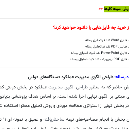
یش نمونه کارها
<<
 خرید چه فایل‌هایی را دانلود خواهید کرد؟
فـایل Word نقد فراتحلیل رساله
فـایــل PDF نقد فراتحلیل رساله
فایـل PowerPoint نقد کارت امتیازی رساله
فایل PDF پاورپوینت نقد کارت امتیازی رساله
 رساله:
طراحی الگوی مدیریت عملکرد دستگاه‌های دولتی
ش حاضر که به منظور
طراحی الگوی مدیریت
عملکرد در بخش دولتی کشور
ی مبتنی بر الگوی نهایی اجرا شده است، بر اساس هدف پژوهشی بنیادی و
ر بخش کیفی از استراتژی مطالعه موردی و روش تحلیل محتوا استفاده ش
ن بخش با انجام مصاحبه‌های نیمه
ساختاریافته
و ع
 مدل به شیوه کیفی طراحی شد. نمونه بخش کیفی این تحقیق بر حسب 