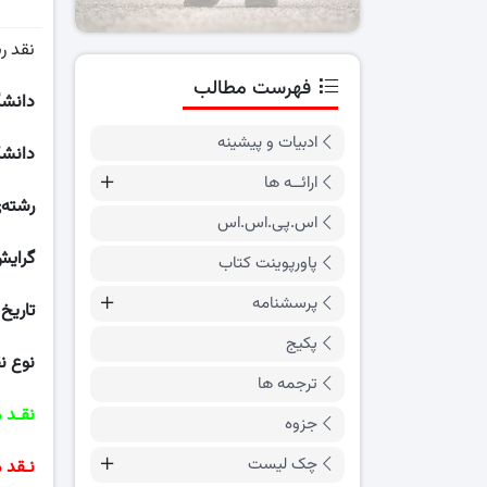
نقد ر
فهرست مطالب
دانشگ
ادبیات و پیشینه
دانشک
ارائــه ها
رشته‌
اس.پی.اس.اس
گرای
پاورپوینت کتاب
پرسشنامه
تاریخ
پکیج
نوع ن
ترجمه ها
نقـد 
جزوه
چک لیست
نـقد 