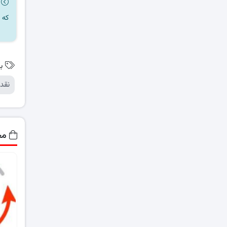
که 
ب
نقد
مح