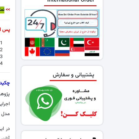
International Order
>>
نما
پس از
پشتیبانی و سفارش
چکیده
پژوه
اجرای
مدل د
در ای
آنان،