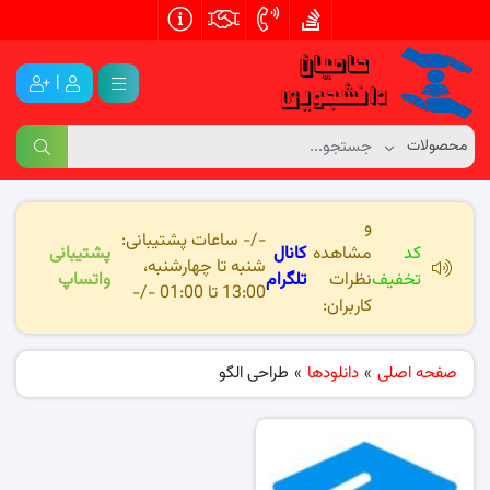
|
و
-/- ساعات پشتیبانی:
کد
مشاهده
کانال
پشتیبانی
شنبه تا چهارشنبه،
تخفیف
نظرات
تلگرام
واتساپ
13:00 تا 01:00 -/-
کاربران:
صفحه اصلی
»
دانلودها
»
طراحی الگو