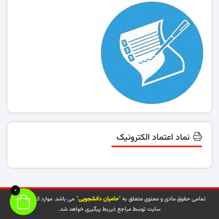
نماد اعتماد الکترونیک
0
تمامی حقوق مادی و معنوی متعلق به "
حامیان دانشجویی
" می باشد. موارد کپی شده از
سایت توسط مراجع ذیربط پیگیری خواهد شد.