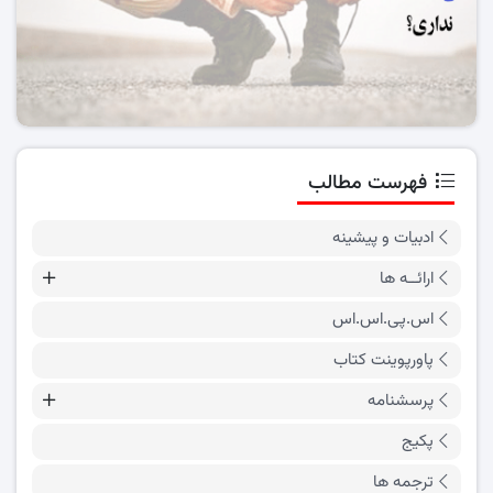
فهرست مطالب
ادبیات و پیشینه
ارائــه ها
اس.پی.اس.اس
پاورپوینت کتاب
پرسشنامه
پکیج
ترجمه ها