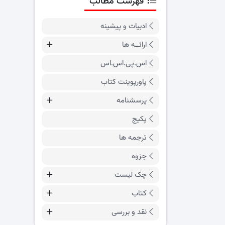
فهرست مطالب
ادبیات و پیشینه
ارائــه ها
اس.پی.اس.اس
پاورپوینت کتاب
پرسشنامه
پکیج
ترجمه ها
جزوه
چک لیست
کتاب
نقد و بررسی