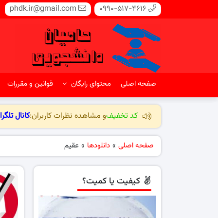
phdk.ir@gmail.com
0990-517-4616
صفحه اصلی
محتوای رایگان
قوانین و مقررات
کد تخفیف
و مشاهده نظرات کاربران:
کانال تلگرا
صفحه اصلی
»
دانلودها
»
عقیم
کیفیت یا کمیت؟