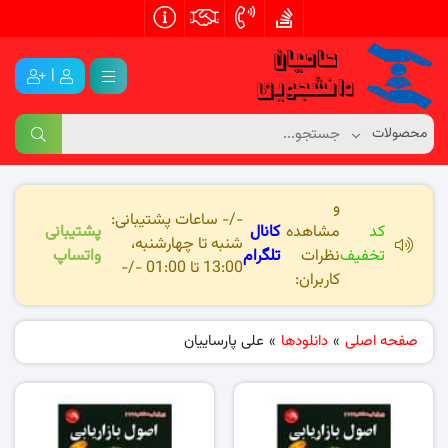
|
و
-/- ساعات پشتیبانی:
کد
مشاهده
کانال
پشتیبانی
شنبه تا چهارشنبه،
تخفیف
نظرات
تلگرام
واتساپ
13:00 تا 01:00 -/-
کاربران:
صفحه اصلی
»
دانلودها
»
علی پارساییان