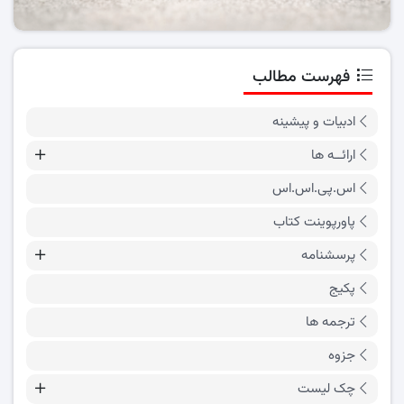
فهرست مطالب
ادبیات و پیشینه
ارائــه ها
اس.پی.اس.اس
پاورپوینت کتاب
پرسشنامه
پکیج
ترجمه ها
جزوه
چک لیست