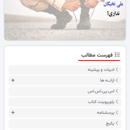
فهرست مطالب
ادبیات و پیشینه
ارائــه ها
اس.پی.اس.اس
پاورپوینت کتاب
پرسشنامه
پکیج