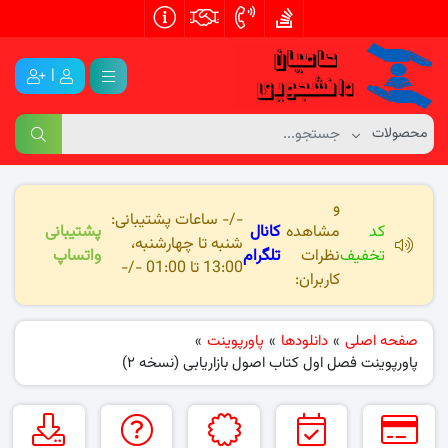
|
و
-/- ساعات پشتیبانی:
کد
مشاهده
کانال
پشتیبانی
شنبه تا چهارشنبه،
تخفیف
نظرات
تلگرام
واتساپ
13:00 تا 01:00 -/-
کاربران:
صفحه اصلی
»
دانلودها
»
پاورپوینت
»
پاورپوینت فصل اول کتاب اصول بازاریابی (نسخه ۲)