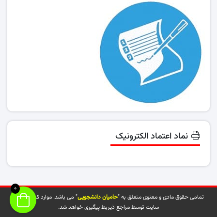
نماد اعتماد الکترونیک
0
تمامی حقوق مادی و معنوی متعلق به "
حامیان دانشجویی
" می باشد. موارد کپی شده از
سایت توسط مراجع ذیربط پیگیری خواهد شد.