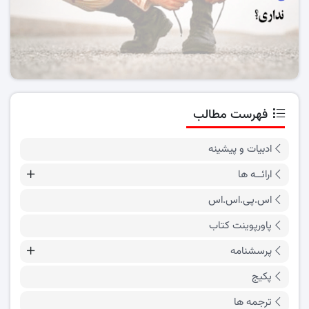
فهرست مطالب
ادبیات و پیشینه
ارائــه ها
اس.پی.اس.اس
پاورپوینت کتاب
پرسشنامه
پکیج
ترجمه ها