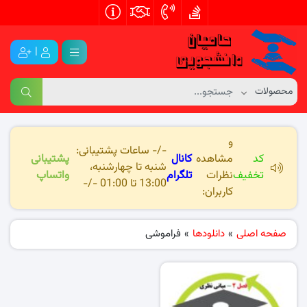
|
و
-/- ساعات پشتیبانی:
کد
مشاهده
کانال
پشتیبانی
شنبه تا چهارشنبه،
تخفیف
نظرات
تلگرام
واتساپ
13:00 تا 01:00 -/-
کاربران:
صفحه اصلی
»
دانلودها
»
فراموشی