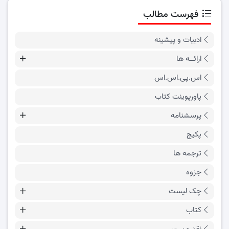
فهرست مطالب
ادبیات و پیشینه
ارائــه ها
اس.پی.اس.اس
پاورپوینت کتاب
پرسشنامه
پکیج
ترجمه ها
جزوه
چک لیست
کتاب