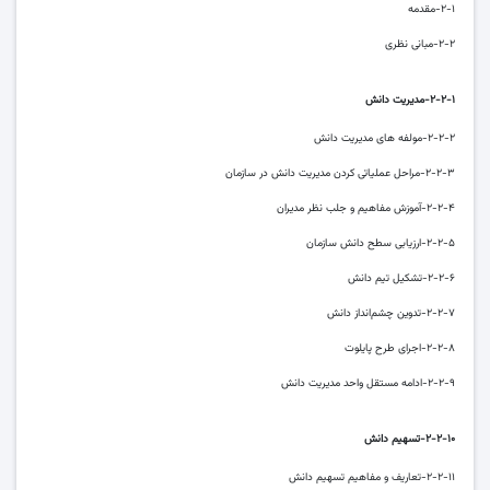
۲-۱-مقدمه
۲-۲-مبانی نظری
۲-۲-۱-مدیریت دانش
۲-۲-۲-مولفه های مدیریت دانش
۲-۲-۳-مراحل عملیاتی کردن مدیریت دانش در سازمان
۲-۲-۴-آموزش مفاهیم و جلب نظر مدیران
۲-۲-۵-ارزیابی سطح دانش سازمان
۲-۲-۶-تشکیل تیم دانش
۲-۲-۷-تدوین چشم‌انداز دانش
۲-۲-۸-اجرای طرح پایلوت
۲-۲-۹-ادامه مستقل واحد مدیریت دانش
۲-۲-۱۰-تسهیم دانش
۲-۲-۱۱-تعاریف و مفاهیم تسهیم دانش