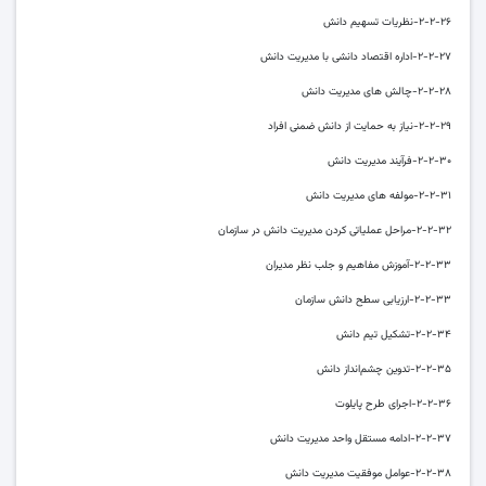
۲-۲-۲۶-نظریات تسهیم دانش
۲-۲-۲۷-اداره اقتصاد دانشی با مدیریت دانش
۲-۲-۲۸-چالش های مدیریت دانش
۲-۲-۲۹-نیاز به حمایت از دانش ضمنی افراد
۲-۲-۳۰-فرآیند مدیریت دانش
۲-۲-۳۱-مولفه های مدیریت دانش
۲-۲-۳۲-مراحل عملیاتی کردن مدیریت دانش در سازمان
۲-۲-۳۳-آموزش مفاهیم و جلب نظر مدیران
۲-۲-۳۳-ارزیابی سطح دانش سازمان
۲-۲-۳۴-تشکیل تیم دانش
۲-۲-۳۵-تدوین چشم‌انداز دانش
۲-۲-۳۶-اجرای طرح پایلوت
۲-۲-۳۷-ادامه مستقل واحد مدیریت دانش
۲-۲-۳۸-عوامل موفقیت مدیریت دانش