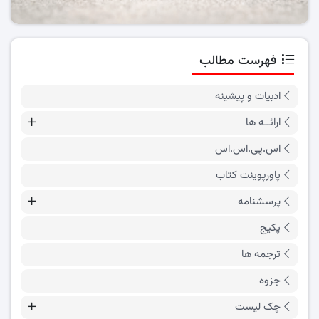
فهرست مطالب
ادبیات و پیشینه
ارائــه ها
اس.پی.اس.اس
پاورپوینت کتاب
پرسشنامه
پکیج
ترجمه ها
جزوه
چک لیست