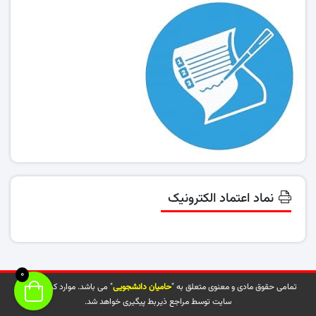
نماد اعتماد الکترونیک
0
تمامی حقوق مادی و معنوی متعلق به "
حامیان دانشجویی
" می باشد. موارد کپی شده از
سایت توسط مراجع ذیربط پیگیری خواهد شد.