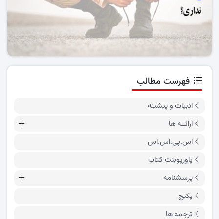
فهرست مطالب
ادبیات و پیشینه
ارائــه ها
اس.پی.اس.اس
پاورپوینت کتاب
پرسشنامه
پکیج
ترجمه ها