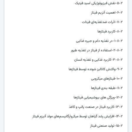
۵-۲-نقش فیزیولوژیکی اسید فیتیک
۶-۲-اهمیت آنزیم فیتاز
۷-۲-اثرات ضدتغذیه‌ای فیتات
۸-۲-کاربرد فیتازها
۱-۸-۲-در تغذیه دام و جیره غذایی
۲-۸-۲-استفاده از فیتاز در تغذیه طیور
۳-۸-۲-کاربرد غذایی و تغذیه انسان
۹-۲-واکنش کاتالیز شونده توسط فیتازها
۱۰-۲-فیتازهای میکروبی
۱۱-۲-طبقه بندی فیتازها
۱۲-۲-ویژگی های بیوشیمیایی فیتازها
۱۳-۲-کاربرد فیتاز در صنعت پالپ و کاغذ
۱۴-۲-افزایش رشد گیاهان توسط میکروارگانیسم‌های مولد آنیزم فیتاز
۱۵-۲-تولید صنعتی فیتاز