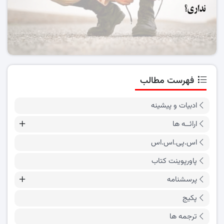
فهرست مطالب
ادبیات و پیشینه
ارائــه ها
اس.پی.اس.اس
پاورپوینت کتاب
پرسشنامه
پکیج
ترجمه ها