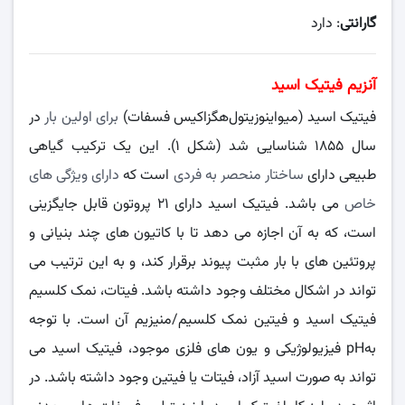
گارانتی
: دارد
آنزیم فیتیک اسید
فیتیک اسید (میواینوزیتول‌هگزاکیس فسفات)
براى اولین بار
در
سال ۱۸۵۵ شناسایی شد (شکل ۱). این یک ترکیب گیاهی
طبیعی داراى
ساختار منحصر به فردى
است که
داراى ویژگی هاى
خاص
می باشد. فیتیک اسید داراى ۲۱ پروتون قابل جایگزینی
است، که به آن اجازه می دهد تا با کاتیون هاى چند بنیانی و
پروتئین هاى با بار مثبت پیوند برقرار کند، و به این ترتیب می
تواند در اشکال مختلف وجود داشته باشد. فیتات، نمک کلسیم
فیتیک اسید و فیتین نمک کلسیم/منیزیم آن است. با توجه
بهpH فیزیولوژیکی و یون هاى فلزى موجود، فیتیک اسید می
تواند به صورت اسید آزاد، فیتات یا فیتین وجود داشته باشد. در