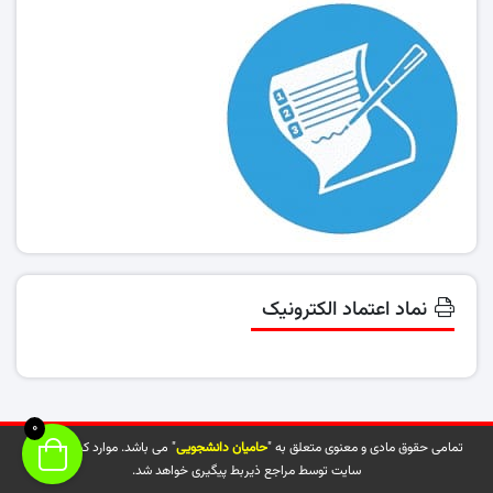
نماد اعتماد الکترونیک
0
تمامی حقوق مادی و معنوی متعلق به "
حامیان دانشجویی
" می باشد. موارد کپی شده از
سایت توسط مراجع ذیربط پیگیری خواهد شد.