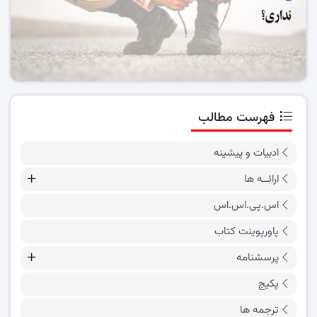
فهرست مطالب
ادبیات و پیشینه
ارائــه ها
اس.پی.اس.اس
پاورپوینت کتاب
پرسشنامه
پکیج
ترجمه ها