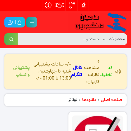
|
و
-/- ساعات پشتیبانی:
کد
مشاهده
کانال
پشتیبانی
شنبه تا چهارشنبه،
تخفیف
نظرات
تلگرام
واتساپ
13:00 تا 01:00 -/-
کاربران:
صفحه اصلی
»
دانلودها
»
لوتانز