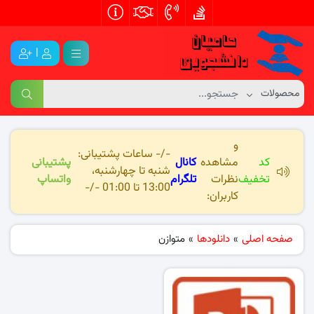
|
و
-/- ساعات پشتیبانی:
کد
مشاهده
کانال
پشتیبانی
شنبه تا چهارشنبه،
تخفیف
نظرات
تلگرام
واتساپ
13:00 تا 01:00 -/-
کاربران:
صفحه اصلی
»
دانلودها
»
متوازن