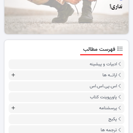
فهرست مطالب
ادبیات و پیشینه
ارائــه ها
اس.پی.اس.اس
پاورپوینت کتاب
پرسشنامه
پکیج
ترجمه ها