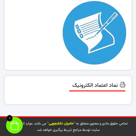
نماد اعتماد الکترونیک
0
تمامی حقوق مادی و معنوی متعلق به "
حامیان دانشجویی
" می باشد. موارد کپی شده از
سایت توسط مراجع ذیربط پیگیری خواهد شد.