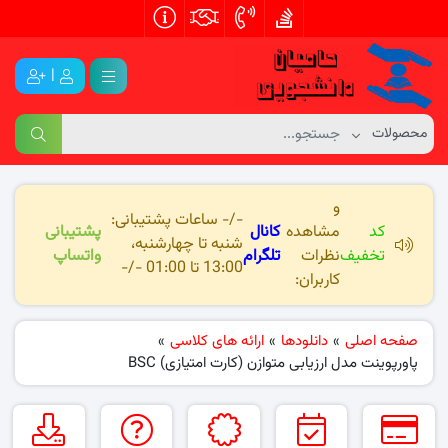
|
و
-/- ساعات پشتیبانی:
کد
مشاهده
کانال
پشتیبانی
شنبه تا چهارشنبه،
تخفیف
نظرات
تلگرام
واتساپ
13:00 تا 01:00 -/-
کاربران:
صفحه اصلی
»
دانلودها
»
ارائه های کلاسی
»
پاورپوینت مدل ارزیابی متوازن (کارت امتیازی) BSC