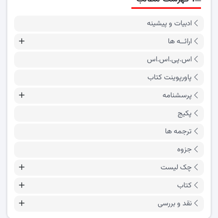
ادبیات و پیشینه
ارائــه ها
اس.پی.اس.اس
پاورپوینت کتاب
پرسشنامه
پکیج
ترجمه ها
جزوه
چک لیست
کتاب
نقد و بررسی