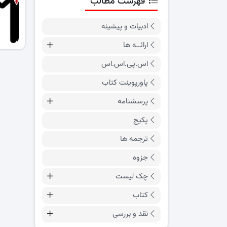
فهرست مطالب
ادبیات و پیشینه
ارائــه ها
اس.پی.اس.اس
پاورپوینت کتاب
پرسشنامه
پکیج
ترجمه ها
جزوه
چک لیست
کتاب
نقد و بررسی