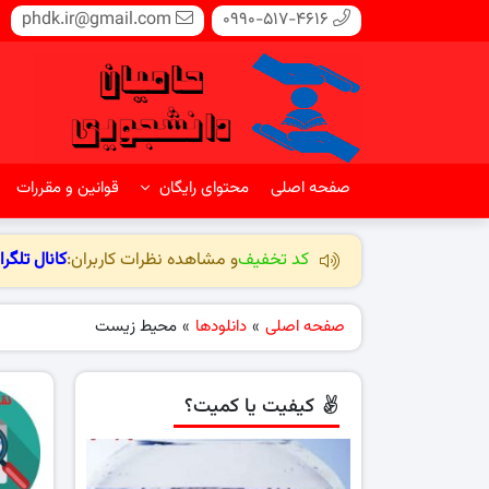
phdk.ir@gmail.com
0990-517-4616
صفحه اصلی
محتوای رایگان
قوانین و مقررات
کد تخفیف
و مشاهده نظرات کاربران:
کانال تلگرا
صفحه اصلی
»
دانلودها
»
محیط زیست
کیفیت یا کمیت؟