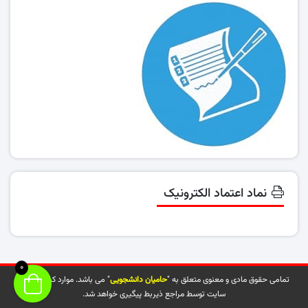
نماد اعتماد الکترونیک
0
تمامی حقوق مادی و معنوی متعلق به "
حامیان دانشجویی
" می باشد. موارد کپی شده از
سایت توسط مراجع ذیربط پیگیری خواهد شد.