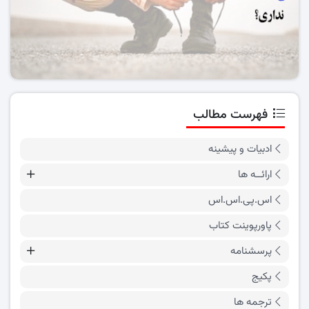
فهرست مطالب
ادبیات و پیشینه
ارائــه ها
اس.پی.اس.اس
پاورپوینت کتاب
پرسشنامه
پکیج
ترجمه ها