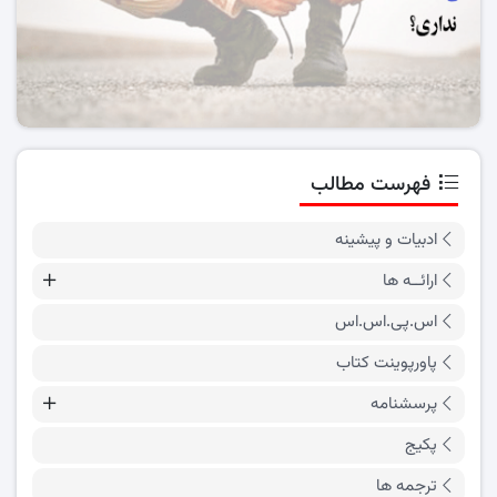
فهرست مطالب
ادبیات و پیشینه
ارائــه ها
اس.پی.اس.اس
پاورپوینت کتاب
پرسشنامه
پکیج
ترجمه ها