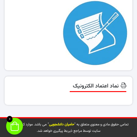
نماد اعتماد الکترونیک
0
تمامی حقوق مادی و معنوی متعلق به "
حامیان دانشجویی
" می باشد. موارد کپی شده از
سایت توسط مراجع ذیربط پیگیری خواهد شد.