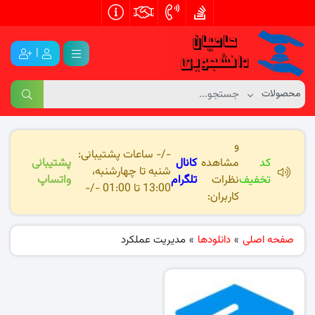
|
و
-/- ساعات پشتیبانی:
کد
مشاهده
کانال
پشتیبانی
شنبه تا چهارشنبه،
تخفیف
نظرات
تلگرام
واتساپ
13:00 تا 01:00 -/-
کاربران:
صفحه اصلی
»
دانلودها
»
مدیریت عملکرد