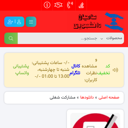
|
و
-/- ساعات پشتیبانی:
کد
مشاهده
کانال
پشتیبانی
شنبه تا چهارشنبه،
تخفیف
نظرات
تلگرام
واتساپ
13:00 تا 01:00 -/-
کاربران:
صفحه اصلی
»
دانلودها
»
مشارکت شغلی