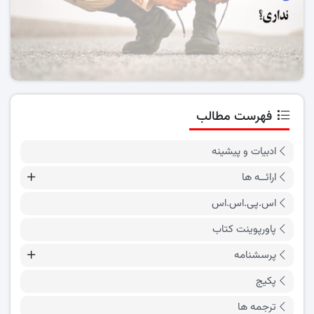
فهرست مطالب
ادبیات و پیشینه
ارائــه ها
اس.پی.اس.اس
پاورپوینت کتاب
پرسشنامه
پکیج
ترجمه ها