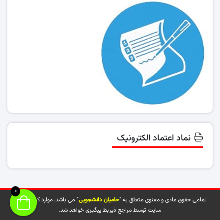
نماد اعتماد الکترونیک
0
تمامی حقوق مادی و معنوی متعلق به "
حامیان دانشجویی
" می باشد. موارد کپی شده از
سایت توسط مراجع ذیربط پیگیری خواهد شد.