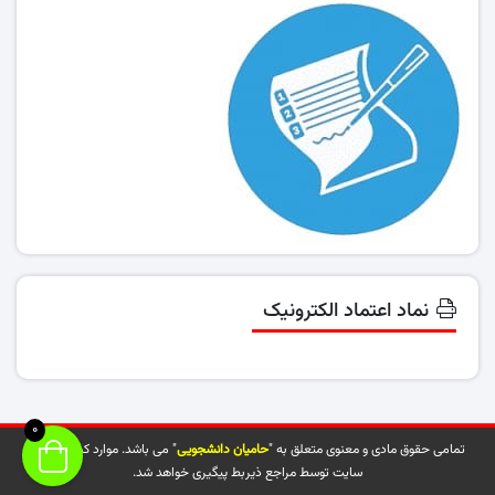
نماد اعتماد الکترونیک
0
تمامی حقوق مادی و معنوی متعلق به "
حامیان دانشجویی
" می باشد. موارد کپی شده از
سایت توسط مراجع ذیربط پیگیری خواهد شد.