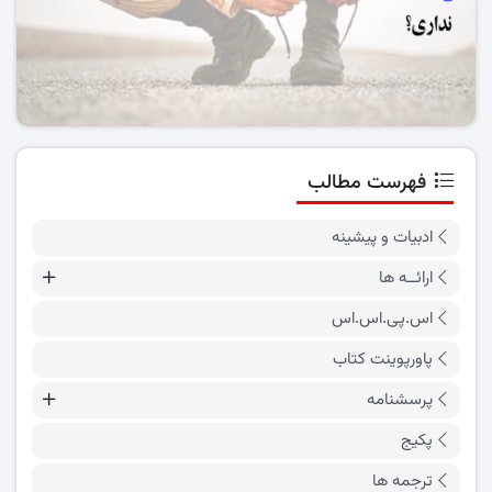
فهرست مطالب
ادبیات و پیشینه
ارائــه ها
اس.پی.اس.اس
پاورپوینت کتاب
پرسشنامه
پکیج
ترجمه ها