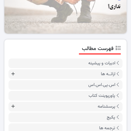
فهرست مطالب
ادبیات و پیشینه
ارائــه ها
اس.پی.اس.اس
پاورپوینت کتاب
پرسشنامه
پکیج
ترجمه ها