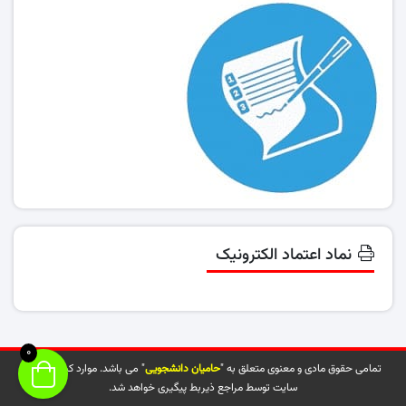
نماد اعتماد الکترونیک
0
تمامی حقوق مادی و معنوی متعلق به "
حامیان دانشجویی
" می باشد. موارد کپی شده از
سایت توسط مراجع ذیربط پیگیری خواهد شد.