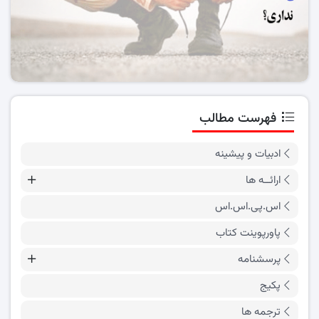
فهرست مطالب
ادبیات و پیشینه
ارائــه ها
اس.پی.اس.اس
پاورپوینت کتاب
پرسشنامه
پکیج
ترجمه ها