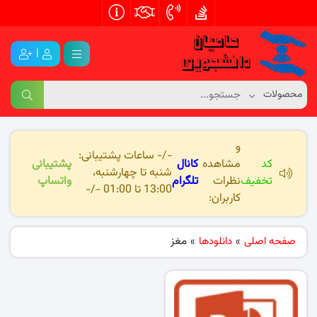
|
و
-/- ساعات پشتیبانی:
کد
مشاهده
کانال
پشتیبانی
شنبه تا چهارشنبه،
تخفیف
نظرات
تلگرام
واتساپ
13:00 تا 01:00 -/-
کاربران:
صفحه اصلی
»
دانلودها
»
مغز