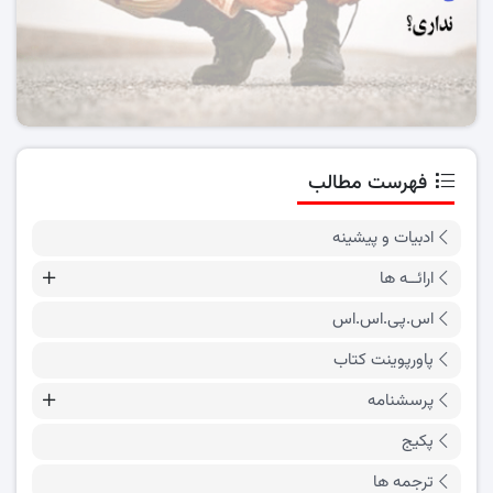
فهرست مطالب
ادبیات و پیشینه
ارائــه ها
اس.پی.اس.اس
پاورپوینت کتاب
پرسشنامه
پکیج
ترجمه ها