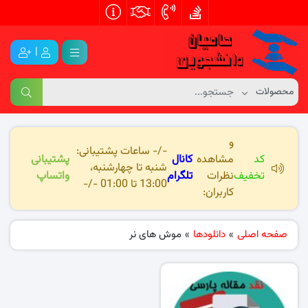
|
و
-/- ساعات پشتیبانی:
کد
مشاهده
کانال
پشتیبانی
شنبه تا چهارشنبه،
تخفیف
نظرات
تلگرام
واتساپ
13:00 تا 01:00 -/-
کاربران:
صفحه اصلی
»
دانلودها
»
موش های نر