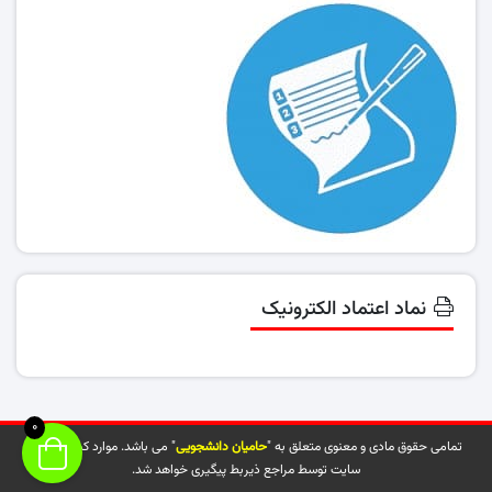
نماد اعتماد الکترونیک
0
تمامی حقوق مادی و معنوی متعلق به "
حامیان دانشجویی
" می باشد. موارد کپی شده از
سایت توسط مراجع ذیربط پیگیری خواهد شد.