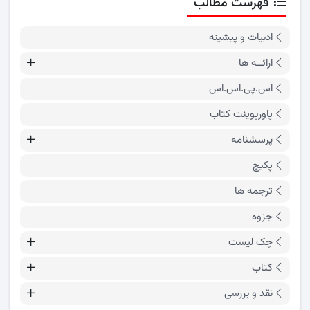
فهرست مطالب
ادبیات و پیشینه
ارائــه ها
اس.پی.اس.اس
پاورپوینت کتاب
پرسشنامه
پکیج
ترجمه ها
جزوه
چک لیست
کتاب
نقد و بررسی