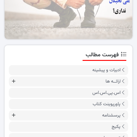
فهرست مطالب
ادبیات و پیشینه
ارائــه ها
اس.پی.اس.اس
پاورپوینت کتاب
پرسشنامه
پکیج