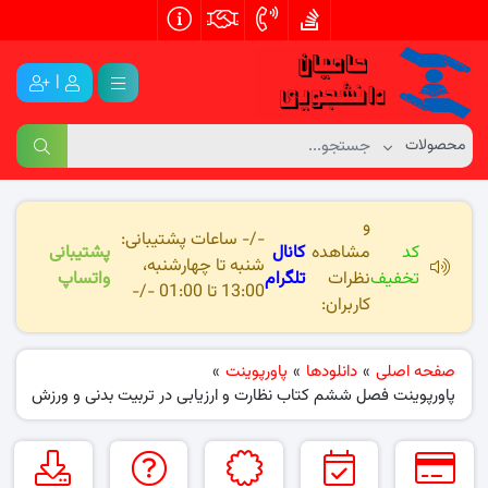
|
و
-/- ساعات پشتیبانی:
کد
مشاهده
کانال
پشتیبانی
شنبه تا چهارشنبه،
تخفیف
نظرات
تلگرام
واتساپ
13:00 تا 01:00 -/-
کاربران:
صفحه اصلی
»
دانلودها
»
پاورپوینت
»
پاورپوینت فصل ششم کتاب نظارت و ارزیابی در تربیت بدنی و ورزش