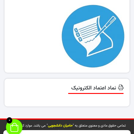
نماد اعتماد الکترونیک
0
تمامی حقوق مادی و معنوی متعلق به "
حامیان دانشجویی
" می باشد. موارد کپی شده از
سایت توسط مراجع ذیربط پیگیری خواهد شد.