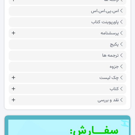
اس.پی.اس.اس
پاورپوینت کتاب
پرسشنامه
پکیج
ترجمه ها
جزوه
چک لیست
کتاب
نقد و بررسی