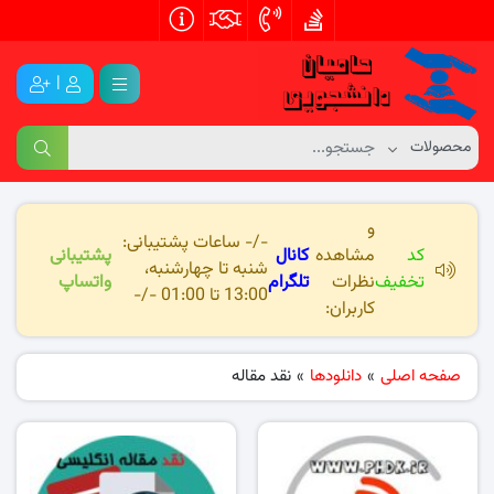
|
و
-/- ساعات پشتیبانی:
کد
مشاهده
کانال
پشتیبانی
شنبه تا چهارشنبه،
تخفیف
نظرات
تلگرام
واتساپ
13:00 تا 01:00 -/-
کاربران:
صفحه اصلی
»
دانلودها
»
نقد مقاله