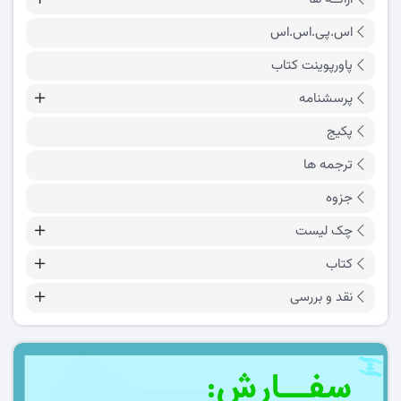
اس.پی.اس.اس
پاورپوینت کتاب
پرسشنامه
پکیج
ترجمه ها
جزوه
چک لیست
کتاب
نقد و بررسی