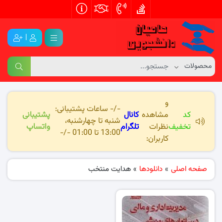
|
و
-/- ساعات پشتیبانی:
کد
مشاهده
کانال
پشتیبانی
شنبه تا چهارشنبه،
تخفیف
نظرات
تلگرام
واتساپ
13:00 تا 01:00 -/-
کاربران:
صفحه اصلی
»
دانلودها
»
هدایت منتخب