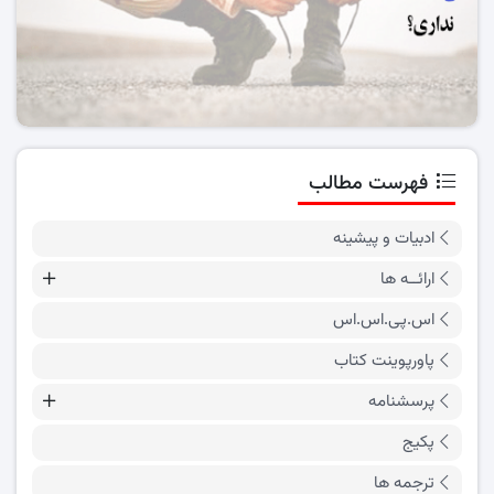
فهرست مطالب
ادبیات و پیشینه
ارائــه ها
اس.پی.اس.اس
پاورپوینت کتاب
پرسشنامه
پکیج
ترجمه ها