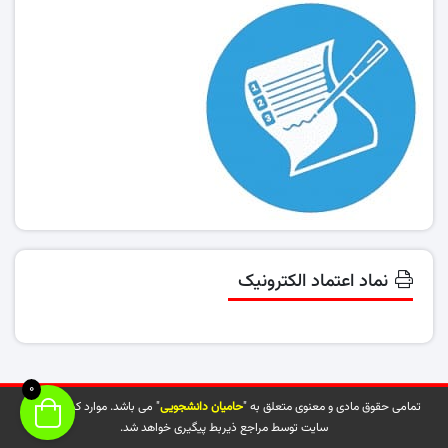
نماد اعتماد الکترونیک
0
تمامی حقوق مادی و معنوی متعلق به "
حامیان دانشجویی
" می باشد. موارد کپی شده از
سایت توسط مراجع ذیربط پیگیری خواهد شد.