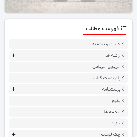
فهرست مطالب
ادبیات و پیشینه
ارائــه ها
اس.پی.اس.اس
پاورپوینت کتاب
پرسشنامه
پکیج
ترجمه ها
جزوه
چک لیست