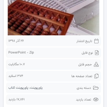
۲۶ آذر ۱۳۹۸
تاریخ انتشار
PowerPoint - Zip
نوع فایل
10.7 مگابایت
حجم فایل
374 اسلاید
تعداد صفحه ها
پاورپوینت
،
پاورپوینت کتاب
دسته بندی
17,861 بازدید
تعداد بازدید