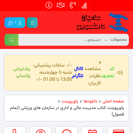
|
و
-/- ساعات پشتیبانی:
کد
مشاهده
کانال
پشتیبانی
شنبه تا چهارشنبه،
تخفیف
نظرات
تلگرام
واتساپ
13:00 تا 01:00 -/-
کاربران:
صفحه اصلی
»
دانلودها
»
پاورپوینت
»
پاورپوینت کتاب مدیریت مالی و اداری در سازمان های ورزشی (تمام
فصول)