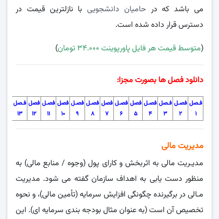
می باشد که در
حامیان دانشجویی
با نازلترین قیمت در
دسترس قرار داده شده است.
(
متوسط قیمت هر فایل پاورپوینت ۳۴.۰۰۰ تومان
)
دانلود فصل ها بصورت مجزا:
فـصل
فصـل
فـصل
فصـل
فصل
فصـل
فصل
فصـل
فصـل
فصل
فصـل
فصل
فـصل
فصل
۱۴
۱۳
۱۲
۱۱
۱۰
۹
۸
۷
۶
۵
۴
۳
۲
۱
مدیریت مالی
مدیـریت مالی به اثربخش و کارای پول (وجوه / منابع مالی) به
منظور دست ‌یابی به اهداف سازمان گفته می‌ شود. مدیریت
مـالی در برگیرنده چگونگی افزایش سرمایه (تأمین مالی)، و نحوه
تخصیص آن است (به عنوان مثال بودجه بندی سرمایه‌ ای). این