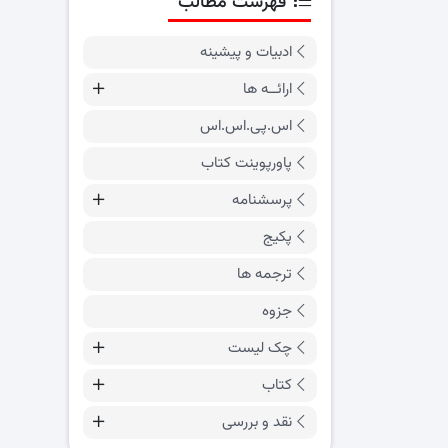
فهرست مطالب
ادبیات و پیشینه
ارائــه ها
اس.پی.اس.اس
پاورپوینت کتاب
پرسشنامه
پکیج
ترجمه ها
جزوه
چک لیست
کتاب
نقد و بررسی