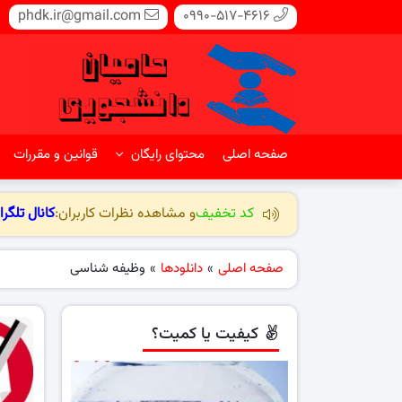
phdk.ir@gmail.com
0990-517-4616
صفحه اصلی
محتوای رایگان
قوانین و مقررات
کد تخفیف
و مشاهده نظرات کاربران:
کانال تلگرا
صفحه اصلی
»
دانلودها
»
وظیفه شناسی
کیفیت یا کمیت؟