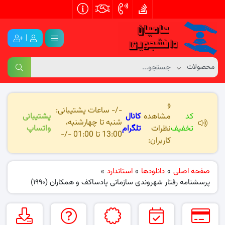
|
و
-/- ساعات پشتیبانی:
کد
مشاهده
کانال
پشتیبانی
شنبه تا چهارشنبه،
تخفیف
نظرات
تلگرام
واتساپ
13:00 تا 01:00 -/-
کاربران:
صفحه اصلی
»
دانلودها
»
استاندارد
»
پرسشنامه رفتار شهروندی سازمانی پادساکف و همکاران (۱۹۹۰)