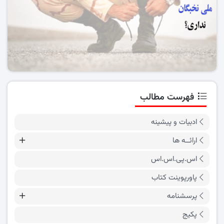
فهرست مطالب
ادبیات و پیشینه
ارائــه ها
اس.پی.اس.اس
پاورپوینت کتاب
پرسشنامه
پکیج