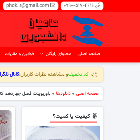
phdk.ir@gmail.com
0990-517-4616
صفحه اصلی
محتوای رایگان
قوانین و مقررات
کد تخفیف
و مشاهده نظرات کاربران:
کانال تلگرا
صفحه اصلی
»
دانلودها
»
پاورپوینت فصل چهاردهم کتا
کیفیت یا کمیت؟