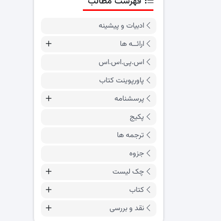
فهرست مطالب
ادبیات و پیشینه
ارائــه ها
اس.پی.اس.اس
پاورپوینت کتاب
پرسشنامه
پکیج
ترجمه ها
جزوه
چک لیست
کتاب
نقد و بررسی