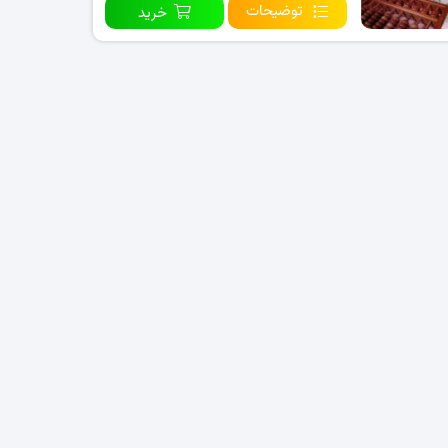
توضیحات
خرید