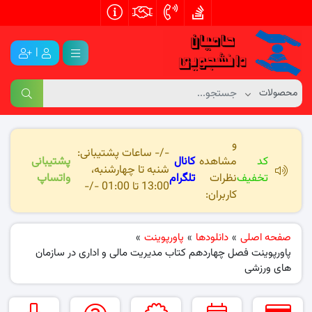
|
و
-/- ساعات پشتیبانی:
کد
مشاهده
کانال
پشتیبانی
شنبه تا چهارشنبه،
تخفیف
نظرات
تلگرام
واتساپ
13:00 تا 01:00 -/-
کاربران:
صفحه اصلی
»
دانلودها
»
پاورپوینت
»
پاورپوینت فصل چهاردهم کتاب مدیریت مالی و اداری در سازمان
های ورزشی