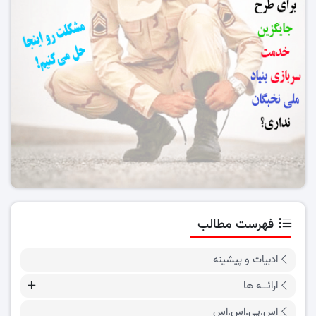
فهرست مطالب
ادبیات و پیشینه
ارائــه ها
اس.پی.اس.اس