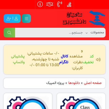
|
و
-/- ساعات پشتیبانی:
کد
مشاهده
کانال
پشتیبانی
شنبه تا چهارشنبه،
تخفیف
نظرات
تلگرام
واتساپ
13:00 تا 01:00 -/-
کاربران:
صفحه اصلی
»
دانلودها
»
پروژه المپیک