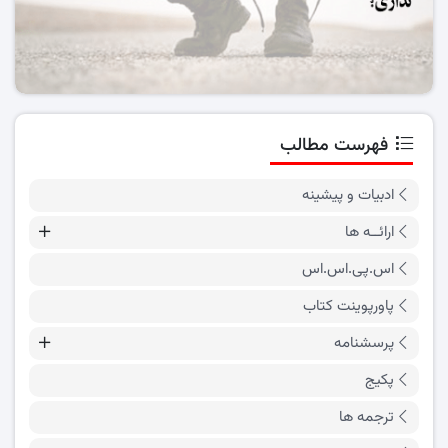
فهرست مطالب
ادبیات و پیشینه
ارائــه ها
اس.پی.اس.اس
پاورپوینت کتاب
پرسشنامه
پکیج
ترجمه ها