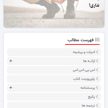
فهرست مطالب
ادبیات و پیشینه
ارائــه ها
اس.پی.اس.اس
پاورپوینت کتاب
پرسشنامه
پکیج
ترجمه ها