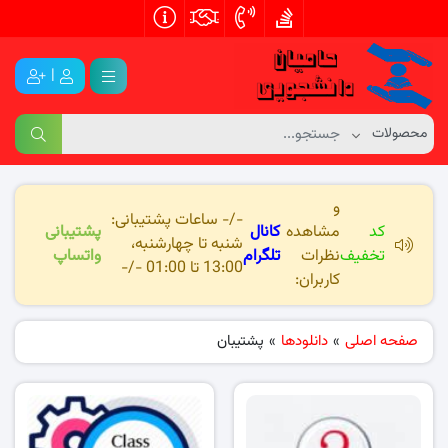
|
و
-/- ساعات پشتیبانی:
کد
مشاهده
کانال
پشتیبانی
شنبه تا چهارشنبه،
تخفیف
نظرات
تلگرام
واتساپ
13:00 تا 01:00 -/-
کاربران:
صفحه اصلی
»
دانلودها
»
پشتیبان