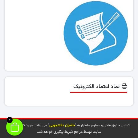
نماد اعتماد الکترونیک
0
تمامی حقوق مادی و معنوی متعلق به "
حامیان دانشجویی
" می باشد. موارد کپی شده از
سایت توسط مراجع ذیربط پیگیری خواهد شد.