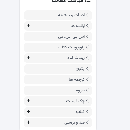
فهرست مطالب
ادبیات و پیشینه
ارائــه ها
اس.پی.اس.اس
پاورپوینت کتاب
پرسشنامه
پکیج
ترجمه ها
جزوه
چک لیست
کتاب
نقد و بررسی