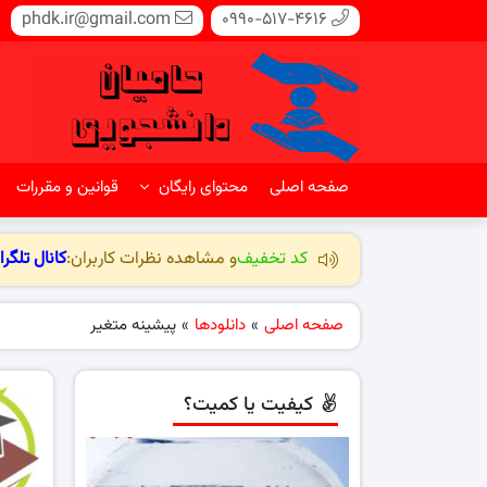
phdk.ir@gmail.com
0990-517-4616
صفحه اصلی
محتوای رایگان
قوانین و مقررات
کد تخفیف
و مشاهده نظرات کاربران:
کانال تلگرا
صفحه اصلی
»
دانلودها
»
پیشینه متغیر
کیفیت یا کمیت؟