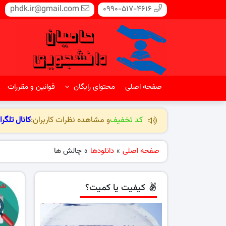
phdk.ir@gmail.com
0990-517-4616
صفحه اصلی
محتوای رایگان
قوانین و مقررات
کد تخفیف
و مشاهده نظرات کاربران:
کانال تلگرا
صفحه اصلی
»
دانلودها
»
چالش ها
کیفیت یا کمیت؟