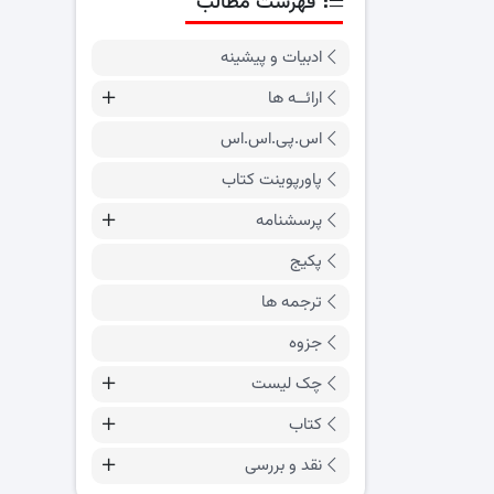
فهرست مطالب
ادبیات و پیشینه
ارائــه ها
اس.پی.اس.اس
پاورپوینت کتاب
پرسشنامه
پکیج
ترجمه ها
جزوه
چک لیست
کتاب
نقد و بررسی