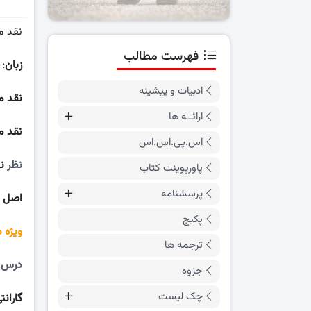
نقد م
فهرست مطالب
زبان
:
ادبیات و پیشینه
نقد م
ارائــه ها
نقد م
اس.پی.اس.اس
نظر
نه
پاورپوینت کتاب
پرسشنامه
اصل م
پکیج
ویژه 
ترجمه ها
درس
:
جزوه
چک لیست
گارانت