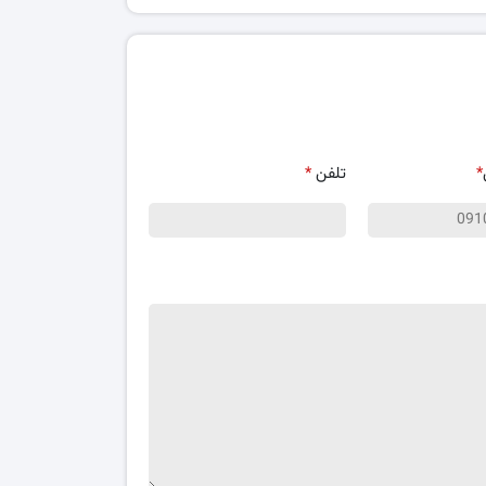
*
تلفن
*