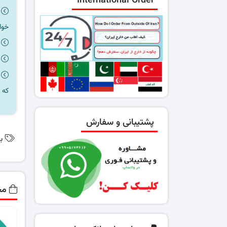
International Order
خوا
که 
پشتیبانی و سفارش
ب
مح