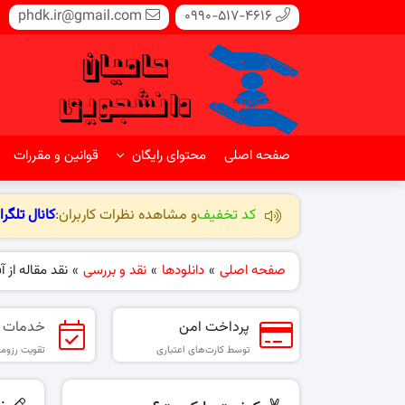
phdk.ir@gmail.com
0990-517-4616
صفحه اصلی
محتوای رایگان
قوانین و مقررات
کد تخفیف
و مشاهده نظرات کاربران:
کانال تلگرا
صفحه اصلی
»
دانلودها
»
نقد و بررسی
»
نقد مقاله از 
پرداخت امن
خدمات 
توسط کارت‌های اعتباری
تقویت رزومه