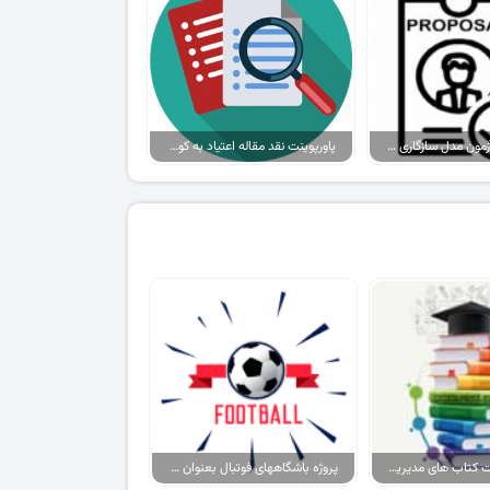
نقد پروپوزال آزمون مدل سازگاری با تکنولوژی در سالمندان جوان شهر مراغه…
پاورپوینت نقد مقاله اعتیاد به کوکائین در حالات حاد، توهمات بساوشی و بدنی…
پکیج پاورپوینت کتاب های مدیریت ورزشی
پروژه باشگاههای فوتبال بعنوان برند، حامیان آنها بعنوان مصرف کننده