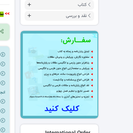
کتاب
>>
نما
نقد و بررسی
ر
انج