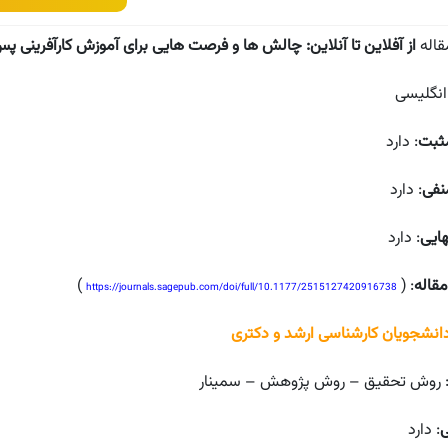
قاله
از آفلاین تا آنلاین: چالش ها و فرصت هایی برای آموزش کارآفرینی پس
 انگلیسی
ثبت
: دارد
نفی
: دارد
ایی
: دارد
قاله
: (
)
https://journals.sagepub.com/doi/full/10.1177/2515127420916738
دانشجویان کارشناسی ارشد و دکتری
 روش تحقیق – روش پژوهش – سمینار
ی
: دارد