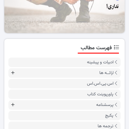
فهرست مطالب
ادبیات و پیشینه
ارائــه ها
اس.پی.اس.اس
پاورپوینت کتاب
پرسشنامه
پکیج
ترجمه ها