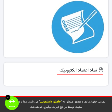
نماد اعتماد الکترونیک
0
تمامی حقوق مادی و معنوی متعلق به "
حامیان دانشجویی
" می باشد. موارد کپی شده از
سایت توسط مراجع ذیربط پیگیری خواهد شد.