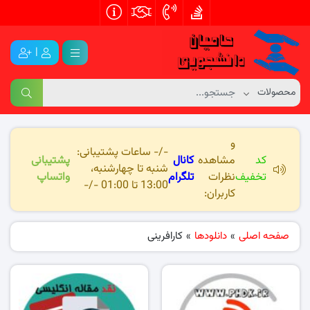
|
و
-/- ساعات پشتیبانی:
کد
مشاهده
کانال
پشتیبانی
شنبه تا چهارشنبه،
تخفیف
نظرات
تلگرام
واتساپ
13:00 تا 01:00 -/-
کاربران:
صفحه اصلی
»
دانلودها
»
کارافرینی