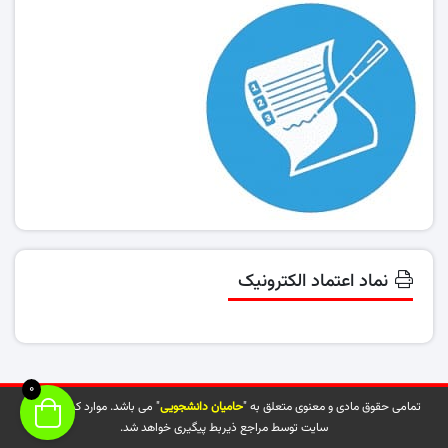
نماد اعتماد الکترونیک
0
تمامی حقوق مادی و معنوی متعلق به "
حامیان دانشجویی
" می باشد. موارد کپی شده از
سایت توسط مراجع ذیربط پیگیری خواهد شد.