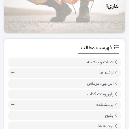
فهرست مطالب
ادبیات و پیشینه
ارائــه ها
اس.پی.اس.اس
پاورپوینت کتاب
پرسشنامه
پکیج
ترجمه ها