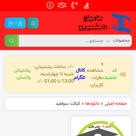
|
و
-/- ساعات پشتیبانی:
کد
مشاهده
کانال
پشتیبانی
شنبه تا چهارشنبه،
تخفیف
نظرات
تلگرام
واتساپ
13:00 تا 01:00 -/-
کاربران:
صفحه اصلی
»
دانلودها
»
کبالت سولفید