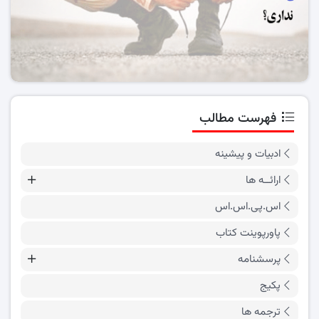
فهرست مطالب
ادبیات و پیشینه
ارائــه ها
اس.پی.اس.اس
پاورپوینت کتاب
پرسشنامه
پکیج
ترجمه ها