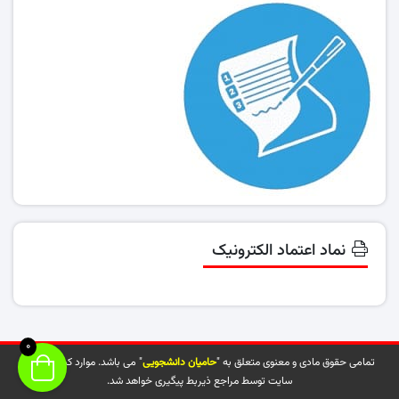
نماد اعتماد الکترونیک
0
تمامی حقوق مادی و معنوی متعلق به "
حامیان دانشجویی
" می باشد. موارد کپی شده از
سایت توسط مراجع ذیربط پیگیری خواهد شد.