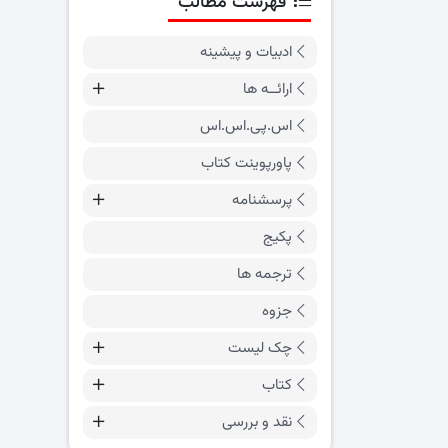
فهرست مطالب
ادبیات و پیشینه
ارائــه ها
اس.پی.اس.اس
پاورپوینت کتاب
پرسشنامه
پکیج
ترجمه ها
جزوه
چک لیست
کتاب
نقد و بررسی