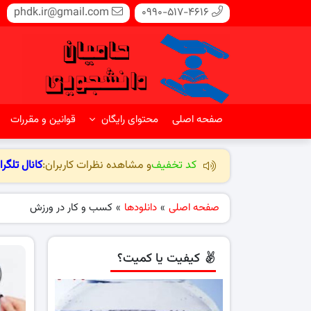
phdk.ir@gmail.com
0990-517-4616
صفحه اصلی
محتوای رایگان
قوانین و مقررات
کد تخفیف
و مشاهده نظرات کاربران:
کانال تلگرا
صفحه اصلی
»
دانلودها
»
کسب و کار در ورزش
کیفیت یا کمیت؟