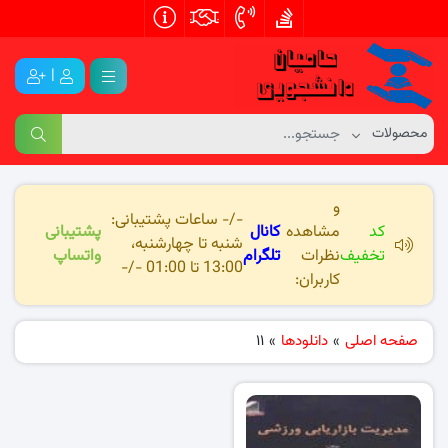
|
و
-/- ساعات پشتیبانی:
کد
مشاهده
کانال
پشتیبانی
شنبه تا چهارشنبه،
تخفیف
نظرات
تلگرام
واتساپ
13:00 تا 01:00 -/-
کاربران:
صفحه اصلی
»
دانلودها
»
11