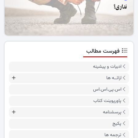
فهرست مطالب
ادبیات و پیشینه
ارائــه ها
اس.پی.اس.اس
پاورپوینت کتاب
پرسشنامه
پکیج
ترجمه ها