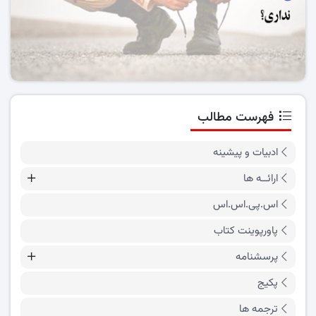
فهرست مطالب
ادبیات و پیشینه
ارائــه ها
اس.پی.اس.اس
پاورپوینت کتاب
پرسشنامه
پکیج
ترجمه ها