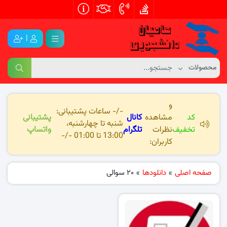
|
و
-/- ساعات پشتیبانی:
کد
مشاهده
کانال
پشتیبانی
شنبه تا چهارشنبه،
تخفیف
نظرات
تلگرام
واتساپ
13:00 تا 01:00 -/-
کاربران:
صفحه اصلی
»
دانلودها
»
20 سوالی